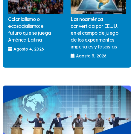
Colonialismo o
Latinoamérica
ecosocialismo: el
convertida por EE.UU.
futuro que se juega
en el campo de juego
América Latina
de los experimentos
imperiales y fascistas
Agosto 4, 2026
Agosto 3, 2026