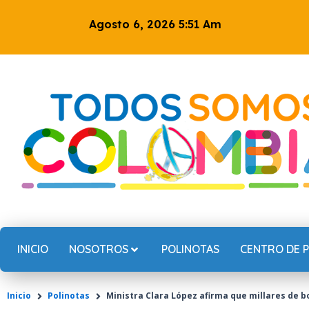
Ir
Agosto 6, 2026 5:51 Am
al
contenido
INICIO
NOSOTROS
POLINOTAS
CENTRO DE 
Inicio
Polinotas
Ministra Clara López afirma que millares de 