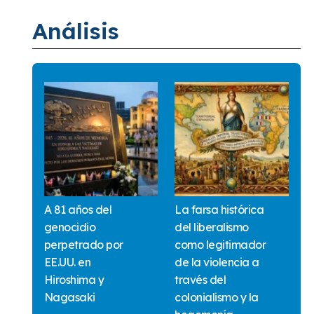
Análisis
A 81 años del
La farsa histórica
genocidio
del liberalismo
perpetrado por
como legitimador
EE.UU. en
de la violencia a
Hiroshima y
través del
Nagasaki
colonialismo y la