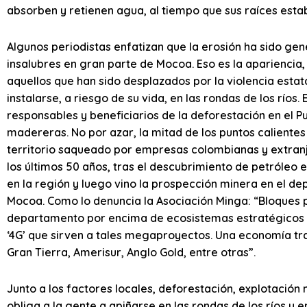
absorben y retienen agua, al tiempo que sus raíces estabi
Algunos periodistas enfatizan que la erosión ha sido ge
insalubres en gran parte de Mocoa. Eso es la apariencia,
aquellos que han sido desplazados por la violencia estata
instalarse, a riesgo de su vida, en las rondas de los ríos
responsables y beneficiarios de la deforestación en el 
madereras. No por azar, la mitad de los puntos caliente
territorio saqueado por empresas colombianas y extranje
los últimos 50 años, tras el descubrimiento de petróleo e
en la región y luego vino la prospección minera en el d
Mocoa. Como lo denuncia la Asociación Minga: “Bloques p
departamento por encima de ecosistemas estratégicos y 
‘4G’ que sirven a tales megaproyectos. Una economía tr
Gran Tierra, Amerisur, Anglo Gold, entre otras”.
Junto a los factores locales, deforestación, explotación
obliga a la gente a apiñarse en las rondas de los ríos y 