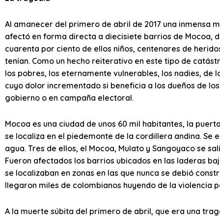
Al amanecer del primero de abril de 2017 una inmensa m
afectó en forma directa a diecisiete barrios de Mocoa, 
cuarenta por ciento de ellos niños, centenares de herid
tenían. Como un hecho reiterativo en este tipo de catás
los pobres, los eternamente vulnerables, los nadies, de l
cuyo dolor incrementado si beneficia a los dueños de lo
gobierno o en campaña electoral.
Mocoa es una ciudad de unos 60 mil habitantes, la puert
se localiza en el piedemonte de la cordillera andina. Se
agua. Tres de ellos, el Mocoa, Mulato y Sangoyaco se sal
Fueron afectados los barrios ubicados en las laderas b
se localizaban en zonas en las que nunca se debió const
llegaron miles de colombianos huyendo de la violencia pa
A la muerte súbita del primero de abril, que era una tr