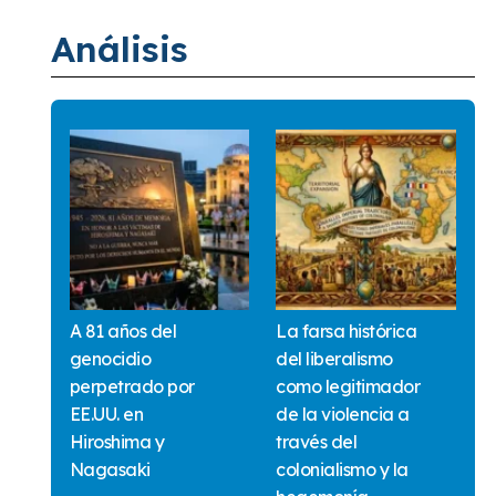
Análisis
A 81 años del
La farsa histórica
genocidio
del liberalismo
perpetrado por
como legitimador
EE.UU. en
de la violencia a
Hiroshima y
través del
Nagasaki
colonialismo y la