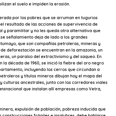
lizan el suelo e impiden la erosión.
nerada por los pobres que se arruman en tugurios
 el resultado de las acciones de supervivencia de
l y paramilitar y no les queda otra alternativa que
. Ese señalamiento deja de lado a los grandes
Putumayo, que son compañías petroleras, mineras y
s de deforestación se encuentran en la amazonia, un
ras, un paraíso del extractivismo y del saqueo. En
n la década de 1960, se inició la fiebre del oro negro
epartamento, incluyendo los cerros que circundan a
etroleros y títulos mineros dibujan hoy el mapa del
culturas ancestrales, junto con los corredores viales
ansnacional que instalan allí empresas como Vetra,
 minera, expulsión de población, pobreza inducida que
en construcciones frágiles e insalubres, debe hablarse