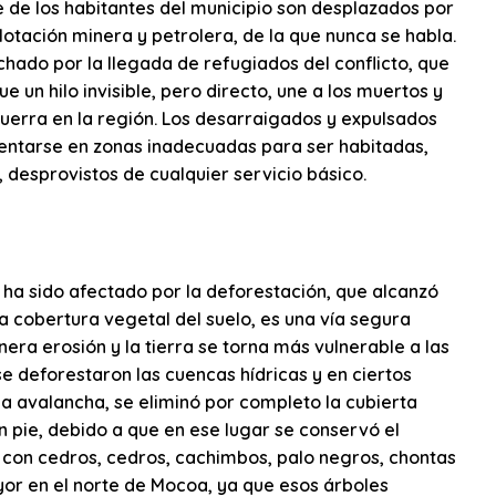
 de los habitantes del municipio son desplazados por
plotación minera y petrolera, de la que nunca se habla.
ado por la llegada de refugiados del conflicto, que
 un hilo invisible, pero directo, une a los muertos y
guerra en la región. Los desarraigados y expulsados
asentarse en zonas inadecuadas para ser habitadas,
s, desprovistos de cualquier servicio básico.
ha sido afectado por la deforestación, que alcanzó
 la cobertura vegetal del suelo, es una vía segura
ra erosión y la tierra se torna más vulnerable a las
se deforestaron las cuencas hídricas y en ciertos
 la avalancha, se eliminó por completo la cubierta
n pie, debido a que en ese lugar se conservó el
 con cedros, cedros, cachimbos, palo negros, chontas
yor en el norte de Mocoa, ya que esos árboles