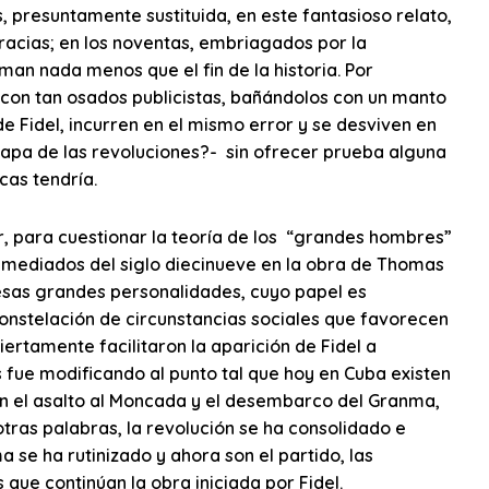
s, presuntamente sustituida, en este fantasioso relato,
racias; en los noventas, embriagados por la
man nada menos que el fin de la historia. Por
 con tan osados publicistas, bañándolos con un manto
e Fidel, incurren en el mismo error y se desviven en
etapa de las revoluciones?- sin ofrecer prueba alguna
cas tendría.
ar, para cuestionar la teoría de los “grandes hombres”
a mediados del siglo diecinueve en la obra de Thomas
 esas grandes personalidades, cuyo papel es
constelación de circunstancias sociales que favorecen
iertamente facilitaron la aparición de Fidel a
s fue modificando al punto tal que hoy en Cuba existen
con el asalto al Moncada y el desembarco del Granma,
tras palabras, la revolución se ha consolidado e
a se ha rutinizado y ahora son el partido, las
 que continúan la obra iniciada por Fidel.