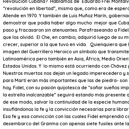
Revolución Cubana? Hablamos de Eduardo Frei Montalva,
“revolución en libertad”, misma que, como era de esperar
Allende en 1970. Y también de Luis Muñoz Marín, goberna
demostrar que podía haber algo mucho mejor que Cuba en 
paso y fracasaron sin atenuantes. Parafraseando a Fidel,
que los olvidó. El Che, en cambio, adquirió luego de su 
crecer, superior a la que tuvo en vida. Quienquiera que l
imagen del Guerrillero Heroico un símbolo que transmit
Latinoamérica pero también en Asia, África, Medio Orien
Estados Unidos. Y lo mismo está ocurriendo con Chávez y,
Nuestros muertos nos dejan un legado imperecedero y su
para Martí eran más importantes que las de piedra- son 
hoy. Fidel, con su pasión quijotesca de “soñar sueños im
la estrella inalcanzable” seguirá estando más presente q
de ese modo, salvar la continuidad de la especie humana
insuflándonos la fe y la convicción necesarias para librar 
Esa fe y esa convicción con las cuales Fidel emprendió 
desembarco del Granma con apenas siete fusiles ante 