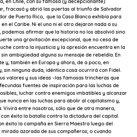
 en Chile, con su famosa (y decepcionante)
, fracasó y abrió las puertas al triunfo de Salvador
dor de Puerto Rico, que la Casa Blanca exhibía para
el Caribe. Ni el uno ni el otro dejaron nada a su
 podemos afirmar que la historia no los absolvió sino
muerte una gravitación excepcional, que no cesa de
uche contra la injusticia y la opresión encuentra en la
e sin ambigüedad alguna su mensaje de rebeldía. En
te y, también en Europa y ahora, de a poco, en
 sin ninguna duda, idéntica cosa ocurrirá con Fidel.
s valores y sus ideas –las famosas trincheras que
fecundas fuentes de inspiración para las luchas de
posibles, luchar contra enemigos imbatibles y alcanzar
ue nunca en las luchas para abolir al capitalismo y,
. Vivirá entre nosotros, sólo que de otra manera,
con éxito la batalla contra la dictadura del capital.
con éxito la campaña en Sierra Maestra luego del
la mirada azorada de sus compañeros; o cuando