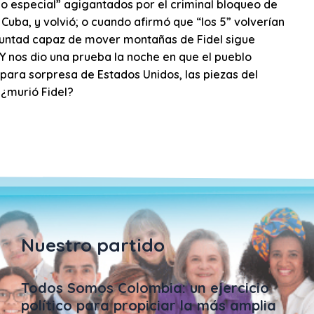
do especial” agigantados por el criminal bloqueo de
 Cuba, y volvió; o cuando afirmó que “los 5” volverían
luntad capaz de mover montañas de Fidel sigue
 Y nos dio una prueba la noche en que el pueblo
para sorpresa de Estados Unidos, las piezas del
 ¿murió Fidel?
Nuestro partido
Todos Somos Colombia: un ejercicio
político para propiciar la más amplia