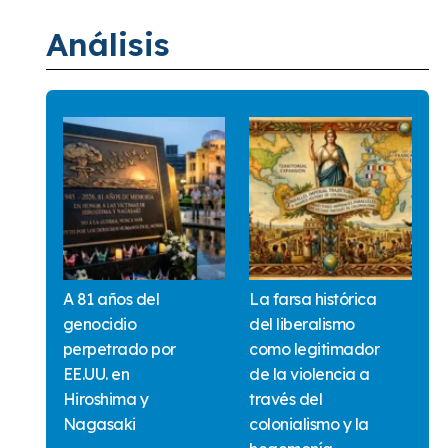
Análisis
A 81 años del
La farsa histórica
genocidio
del liberalismo
perpetrado por
como legitimador
EE.UU. en
de la violencia a
Hiroshima y
través del
Nagasaki
colonialismo y la