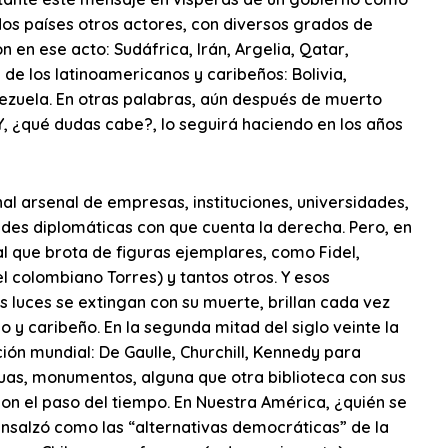
dos países otros actores, con diversos grados de
n en ese acto: Sudáfrica, Irán, Argelia, Qatar,
 de los latinoamericanos y caribeños: Bolivia,
ezuela. En otras palabras, aún después de muerto
 Y, ¿qué dudas cabe?, lo seguirá haciendo en los años
nal arsenal de empresas, instituciones, universidades,
es diplomáticas con que cuenta la derecha. Pero, en
al que brota de figuras ejemplares, como Fidel,
l colombiano Torres) y tantos otros. Y esos
s luces se extingan con su muerte, brillan cada vez
 y caribeño. En la segunda mitad del siglo veinte la
ón mundial: De Gaulle, Churchill, Kennedy para
uas, monumentos, alguna que otra biblioteca con sus
n el paso del tiempo. En Nuestra América, ¿quién se
salzó como las “alternativas democráticas” de la