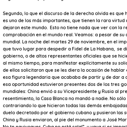
Segundo, lo que el discurso de la derecha olvida es que h
es uno de los más importantes, que tienen la rara virtud
dejaron este mundo. Esto no tiene nada que ver con la re
comprobación en el mundo real. Veamos: a pesar de su d
mundial. La noche del martes 29 de noviembre, en el imp
que tuvo lugar para despedir a Fidel de La Habana, se d
gobierno, o de altos representantes oficiales que se hi
al mismo tiempo, para manifestar explícitamente su solid
de ellos solicitaron que se les diera la ocasión de habla
esa figura legendaria que acababa de partir y de dar a c
esa oportunidad estuvieron presentes dos de los tres go
mundiales: China envió a su Vicepresidente y Rusia al p
resentimiento, la Casa Blanca no mandó a nadie. No sólo
contrariando lo que hicieron todas las demás embajadas
duelo decretado por el gobierno cubano y pusieron las s
China y Rusia enviaron, al pie del monumento a José Mar
No te equivoques. Cuba no está sola!”, y vaya si es imp