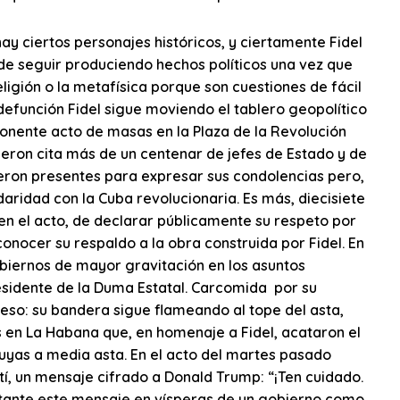
ay ciertos personajes históricos, y ciertamente Fidel
 de seguir produciendo hechos políticos una vez que
ligión o la metafísica porque son cuestiones de fácil
efunción Fidel sigue moviendo el tablero geopolítico
onente acto de masas en la Plaza de la Revolución
ieron cita más de un centenar de jefes de Estado y de
cieron presentes para expresar sus condolencias pero,
aridad con la Cuba revolucionaria. Es más, diecisiete
r en el acto, de declarar públicamente su respeto por
onocer su respaldo a la obra construida por Fidel. En
biernos de mayor gravitación en los asuntos
residente de la Duma Estatal. Carcomida por su
 eso: su bandera sigue flameando al tope del asta,
 en La Habana que, en homenaje a Fidel, acataron el
uyas a media asta. En el acto del martes pasado
tí, un mensaje cifrado a Donald Trump: “¡Ten cuidado.
ortante este mensaje en vísperas de un gobierno como