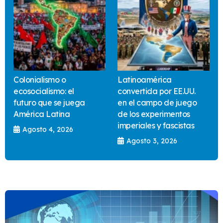
Colonialismo o
Latinoamérica
ecosocialismo: el
convertida por EE.UU.
futuro que se juega
en el campo de juego
América Latina
de los experimentos
imperiales y fascistas
Agosto 4, 2026
Agosto 3, 2026