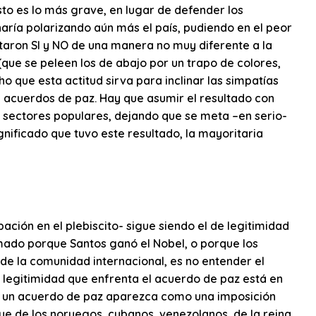
sto es lo más grave, en lugar de defender los
aría polarizando aún más el país, pudiendo en el peor
otaron SI y NO de una manera no muy diferente a la
 (que se peleen los de abajo por un trapo de colores,
o que esta actitud sirva para inclinar las simpatías
 acuerdos de paz. Hay que asumir el resultado con
 sectores populares, dejando que se meta –en serio-
nificado que tuvo este resultado, la mayoritaria
ación en el plebiscito- sigue siendo el de legitimidad
imado porque Santos ganó el Nobel, o porque los
de la comunidad internacional, es no entender el
e legitimidad que enfrenta el acuerdo de paz está en
ue un acuerdo de paz aparezca como una imposición
ue de los noruegos, cubanos, venezolanos, de la reina