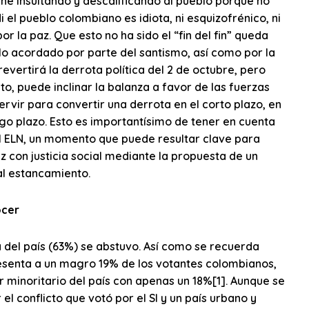
ne insultando y descalificando al pueblo porque no
 el pueblo colombiano es idiota, ni esquizofrénico, ni
or la paz. Que esto no ha sido el “fin del fin” queda
 lo acordado por parte del santismo, así como por la
evertirá la derrota política del 2 de octubre, pero
to, puede inclinar la balanza a favor de las fuerzas
rvir para convertir una derrota en el corto plazo, en
rgo plazo. Esto es importantísimo de tener en cuenta
l ELN, un momento que puede resultar clave para
z con justicia social mediante la propuesta de un
al estancamiento.
ocer
 del país (63%) se abstuvo. Así como se recuerda
esenta a un magro 19% de los votantes colombianos,
r minoritario del país con apenas un 18%[1]. Aunque se
 el conflicto que votó por el SI y un país urbano y