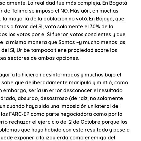
a solamente. La realidad fue más compleja. En Bogotá
 sur de Tolima se impuso el NO. Más aún, en muchas
, la mayoría de la población no votó. En Bojayá, que
imas a favor del SI, votó solamente el 30% de la
os los votos por el SI fueron votos concientes y que
. De la misma manera que Santos –y mucho menos las
del SI, Uribe tampoco tiene propiedad sobre los
tes sectores de ambas opciones.
mayoría lo hicieron desinformados y muchos bajo el
e sabe que deliberadamente manipuló y mintió, como
in embargo, sería un error desconocer el resultado
londrado, absurdo, desastroso (de raíz, no solamente
un cuando haya sido una imposición unilateral del
or las FARC-EP como parte negociadora como por la
erio rechazar el ejercicio del 2 de Octubre porque los
roblemas que haya habido con este resultado y pese a
 puede exponer a la izquierda como enemiga del