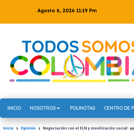
Ir
Agosto 6, 2026 11:19 Pm
al
contenido
INICIO
NOSOTROS
POLINOTAS
CENTRO DE 
Inicio
Opinión
Negociación con el ELN y movilización social: a