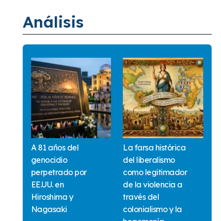
Análisis
A 81 años del
La farsa histórica
genocidio
del liberalismo
perpetrado por
como legitimador
EE.UU. en
de la violencia a
Hiroshima y
través del
Nagasaki
colonialismo y la