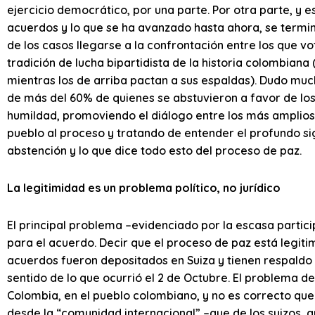
ejercicio democrático, por una parte. Por otra parte, y e
acuerdos y lo que se ha avanzado hasta ahora, se termin
de los casos llegarse a la confrontación entre los que v
tradición de lucha bipartidista de la historia colombiana
mientras los de arriba pactan a sus espaldas). Dudo much
de más del 60% de quienes se abstuvieron a favor de los
humildad, promoviendo el diálogo entre los más amplios
pueblo al proceso y tratando de entender el profundo sig
abstención y lo que dice todo esto del proceso de paz.
La legitimidad es un problema político, no jurídico
El principal problema –evidenciado por la escasa particip
para el acuerdo. Decir que el proceso de paz está legit
acuerdos fueron depositados en Suiza y tienen respaldo 
sentido de lo que ocurrió el 2 de Octubre. El problema d
Colombia, en el pueblo colombiano, y no es correcto q
desde la “comunidad internacional” –que de los suizos, q