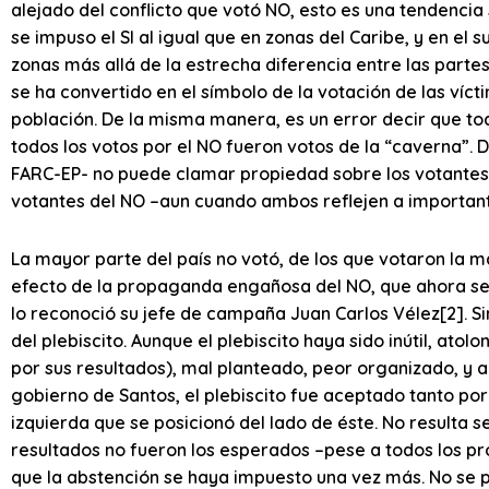
alejado del conflicto que votó NO, esto es una tendenci
se impuso el SI al igual que en zonas del Caribe, y en el
zonas más allá de la estrecha diferencia entre las partes
se ha convertido en el símbolo de la votación de las víct
población. De la misma manera, es un error decir que tod
todos los votos por el NO fueron votos de la “caverna”
FARC-EP- no puede clamar propiedad sobre los votantes 
votantes del NO –aun cuando ambos reflejen a importan
La mayor parte del país no votó, de los que votaron la 
efecto de la propaganda engañosa del NO, que ahora s
lo reconoció su jefe de campaña Juan Carlos Vélez[2]. S
del plebiscito. Aunque el plebiscito haya sido inútil, ato
por sus resultados), mal planteado, peor organizado, y a
gobierno de Santos, el plebiscito fue aceptado tanto p
izquierda que se posicionó del lado de éste. No resulta s
resultados no fueron los esperados –pese a todos los p
que la abstención se haya impuesto una vez más. No se