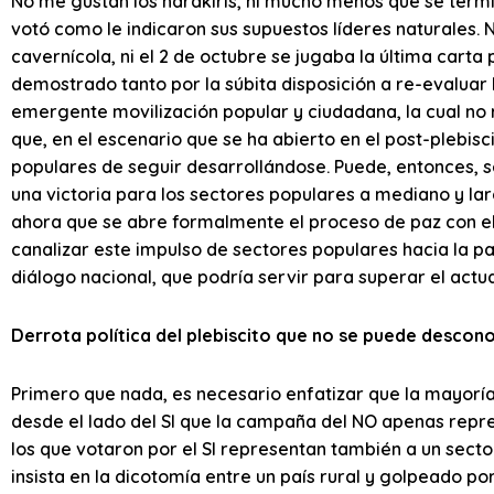
No me gustan los harakiris, ni mucho menos que se termi
votó como le indicaron sus supuestos líderes naturales. Ni
cavernícola, ni el 2 de octubre se jugaba la última carta p
demostrado tanto por la súbita disposición a re-evaluar
emergente movilización popular y ciudadana, la cual no r
que, en el escenario que se ha abierto en el post-plebisci
populares de seguir desarrollándose. Puede, entonces, se
una victoria para los sectores populares a mediano y la
ahora que se abre formalmente el proceso de paz con e
canalizar este impulso de sectores populares hacia la pa
diálogo nacional, que podría servir para superar el actu
Derrota política del plebiscito que no se puede descon
Primero que nada, es necesario enfatizar que la mayoría
desde el lado del SI que la campaña del NO apenas repr
los que votaron por el SI representan también a un secto
insista en la dicotomía entre un país rural y golpeado por