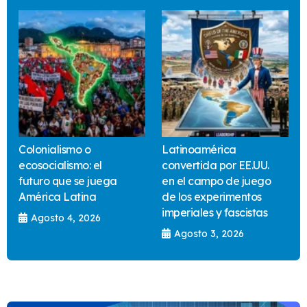
Colonialismo o
Latinoamérica
ecosocialismo: el
convertida por EE.UU.
futuro que se juega
en el campo de juego
América Latina
de los experimentos
imperiales y fascistas
Agosto 4, 2026
Agosto 3, 2026