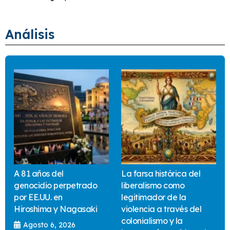
Análisis
A 81 años del
La farsa histórica del
genocidio perpetrado
liberalismo como
por EE.UU. en
legitimador de la
Hiroshima y Nagasaki
violencia a través del
colonialismo y la
Agosto 6, 2026