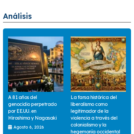
Análisis
A 81 años del
La farsa histórica del
genocidio perpetrado
liberalismo como
por EE.UU. en
legitimador de la
Hiroshima y Nagasaki
violencia a través del
colonialismo y la
Agosto 6, 2026
hegemonía occidental