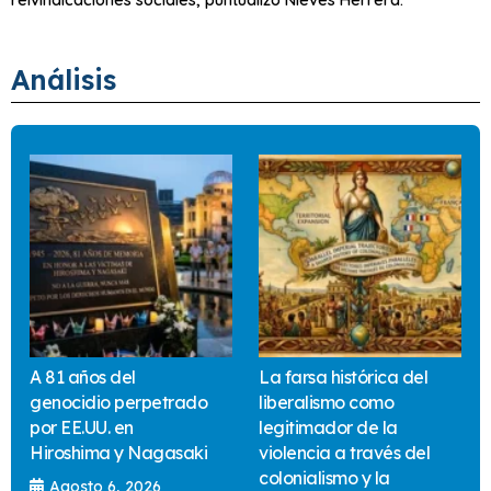
Análisis
A 81 años del
La farsa histórica del
genocidio perpetrado
liberalismo como
por EE.UU. en
legitimador de la
Hiroshima y Nagasaki
violencia a través del
colonialismo y la
Agosto 6, 2026