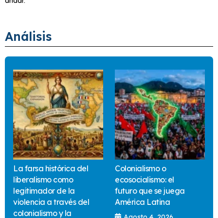
andar.
Análisis
La farsa histórica del
Colonialismo o
liberalismo como
ecosocialismo: el
legitimador de la
futuro que se juega
violencia a través del
América Latina
colonialismo y la
Agosto 4, 2026