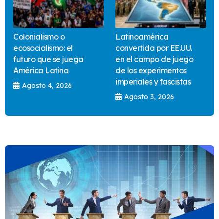
Colonialismo o
Latinoamérica
ecosocialismo: el
convertida por EE.UU.
futuro que se juega
en el campo de juego
América Latina
de los experimentos
imperiales y fascistas
Agosto 4, 2026
Agosto 3, 2026