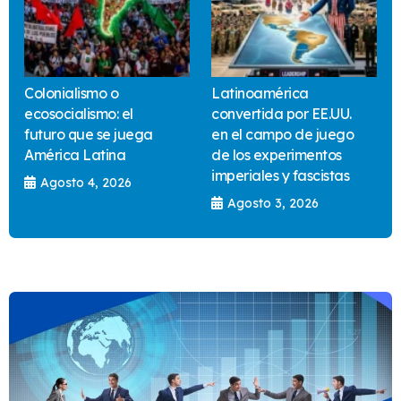
Colonialismo o
Latinoamérica
ecosocialismo: el
convertida por EE.UU.
futuro que se juega
en el campo de juego
América Latina
de los experimentos
imperiales y fascistas
Agosto 4, 2026
Agosto 3, 2026