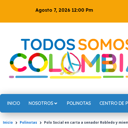
Ir
Agosto 7, 2026 12:00 Pm
al
contenido
INICIO
NOSOTROS
POLINOTAS
CENTRO DE 
Inicio
Polinotas
Polo Social en carta a senador Robledo y mie