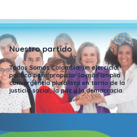
Nuestro partido
Todos Somos Colombia: un ejercicio
político para propiciar la más amplia
convergencia pluralista en torno de la
justicia social, la paz y la democracia.