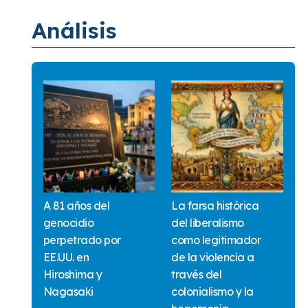
Análisis
A 81 años del
La farsa histórica
genocidio
del liberalismo
perpetrado por
como legitimador
EE.UU. en
de la violencia a
Hiroshima y
través del
Nagasaki
colonialismo y la