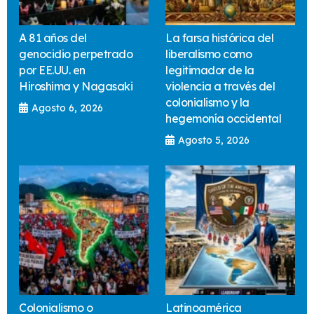
A 81 años del
La farsa histórica del
genocidio perpetrado
liberalismo como
por EE.UU. en
legitimador de la
Hiroshima y Nagasaki
violencia a través del
colonialismo y la
Agosto 6, 2026
hegemonía occidental
Agosto 5, 2026
Colonialismo o
Latinoamérica