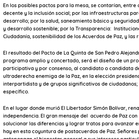
En los posibles pactos para la mesa, se contarían, entre o
decente y la inclusión social; por las infraestructuras pa
desarrollo; por la salud, saneamiento básico y seguridad 
y desarrollo sostenible; por la Transparencia: Institucion
Ciudadanía, sostenibilidad de los Acuerdos de Paz, y las re
El resultado del Pacto de La Quinta de San Pedro Alejan
programa amplio y concertado, será el diseño de un pr
participativa y por consenso, al candidato o candidata de
ultraderecha enemiga de la Paz, en la elección presidenc
interpartidista y de grupos significativos de ciudadanos
específico.
En el lugar donde murió El Libertador Simón Bolívar, ren
independencia. El gran mensaje del acuerdo de Paz con l
solucionar las diferencias y lograr tratos para avanzar e
hay en esta coyuntura de postacuerdos de Paz. Señores p
antepongan el bienestar general a sus intereses partic