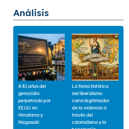
Análisis
A 81 años del
La farsa histórica
genocidio
del liberalismo
perpetrado por
como legitimador
EE.UU. en
de la violencia a
Hiroshima y
través del
Nagasaki
colonialismo y la