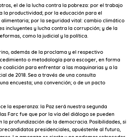
tros, el de la lucha contra la pobreza: por el trabajo
ra la productividad; por la educación para el
alimentaria; por la seguridad vital: cambio climático
es incluyentes y lucha contra la corrupción; y de la
formas, como la judicial y la política.
drino, además de la proclama y el respectivo
ocedimiento o metodología para escoger, en forma
 coalición para enfrentar a las maquinarias y a la
ial de 2018. Sea a través de una consulta
; una encuesta; una convención; o de un pacto
ace la esperanza: la Paz será nuestra segunda
as Farc fue que por la vía del diálogo se pueden
n la profundización de la democracia. Posibilidades, si
recandidatos presidenciales, apuéstenle al futuro,
ulares. La amenaza es cierta y no podemos retroceder