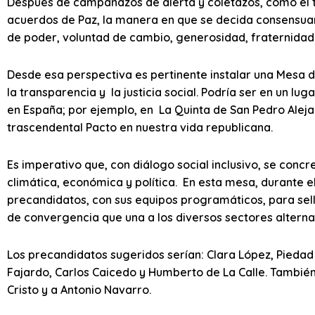
Después de campanazos de alerta y coletazos, como el tri
acuerdos de Paz, la manera en que se decida consensuar
de poder, voluntad de cambio, generosidad, fraternidad
Desde esa perspectiva es pertinente instalar una Mesa de
la transparencia y la justicia social. Podría ser en un 
en España; por ejemplo, en La Quinta de San Pedro Alejan
trascendental Pacto en nuestra vida republicana.
Es imperativo que, con diálogo social inclusivo, se concr
climática, económica y política. En esta mesa, durante e
precandidatos, con sus equipos programáticos, para sell
de convergencia que una a los diversos sectores alterna
Los precandidatos sugeridos serían: Clara López, Piedad
Fajardo, Carlos Caicedo y Humberto de La Calle. También
Cristo y a Antonio Navarro.