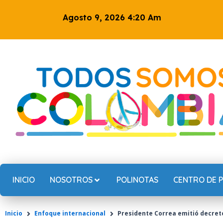
Ir
Agosto 9, 2026 4:20 Am
al
contenido
INICIO
NOSOTROS
POLINOTAS
CENTRO DE 
Inicio
Enfoque internacional
Presidente Correa emitió decreto