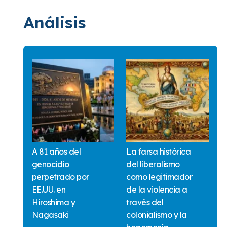
Análisis
A 81 años del
La farsa histórica
genocidio
del liberalismo
perpetrado por
como legitimador
EE.UU. en
de la violencia a
Hiroshima y
través del
Nagasaki
colonialismo y la