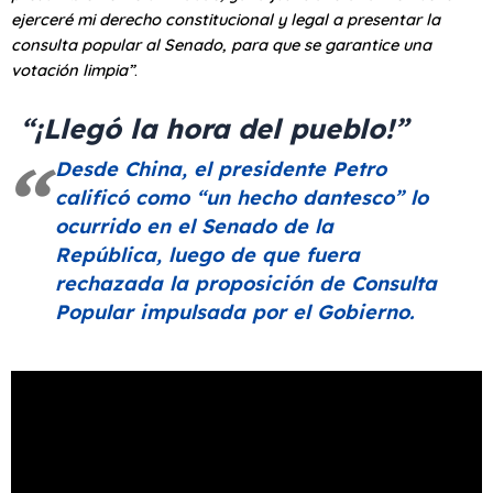
ejerceré mi derecho constitucional y legal a presentar la
consulta popular al Senado, para que se garantice una
votación limpia”
.
“¡Llegó la hora del pueblo!”
Desde China, el presidente Petro
calificó como
“un hecho dantesco”
lo
ocurrido en el Senado de la
República, luego de que fuera
rechazada la proposición de Consulta
Popular impulsada por el Gobierno.