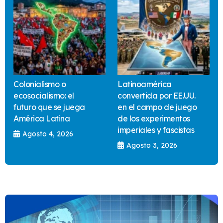
Colonialismo o
Latinoamérica
ecosocialismo: el
convertida por EE.UU.
futuro que se juega
en el campo de juego
América Latina
de los experimentos
imperiales y fascistas
Agosto 4, 2026
Agosto 3, 2026