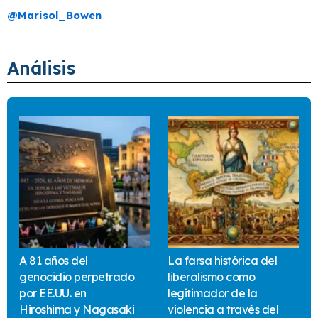
@
Marisol_Bowen
Análisis
A 81 años del
La farsa histórica del
genocidio perpetrado
liberalismo como
por EE.UU. en
legitimador de la
Hiroshima y Nagasaki
violencia a través del