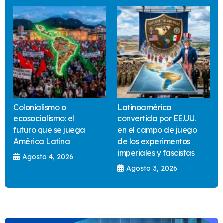
Colonialismo o
Latinoamérica
ecosocialismo: el
convertida por EE.UU.
futuro que se juega
en el campo de juego
América Latina
de los experimentos
imperiales y fascistas
Agosto 4, 2026
Agosto 3, 2026