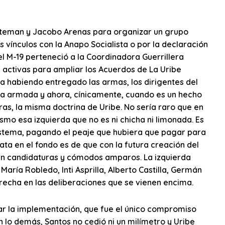
Bateman y Jacobo Arenas para organizar un grupo
 vínculos con la Anapo Socialista o por la declaración
 el M-19 perteneció a la Coordinadora Guerrillera
s activas para ampliar los Acuerdos de La Uribe
 ya habiendo entregado las armas, los dirigentes del
 vía armada y ahora, cínicamente, cuando es un hecho
bras, la misma doctrina de Uribe. No sería raro que en
mo esa izquierda que no es ni chicha ni limonada. Es
sistema, pagando el peaje que hubiera que pagar para
ata en el fondo es de que con la futura creación del
arán candidaturas y cómodos amparos. La izquierda
ría Robledo, Inti Asprilla, Alberto Castilla, Germán
recha en las deliberaciones que se vienen encima.
rar la implementación, que fue el único compromiso
n lo demás, Santos no cedió ni un milímetro y Uribe