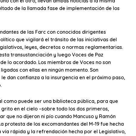
 uno con el otro, llevan ambas noticias a la misma
ultado de la llamada fase de implementación de los
ndantes de las Farc con conocidos dirigentes
tico que vigilará el tránsito de las iniciativas del
gislativos, leyes, decretos o normas reglamentarias.
n esta transustanciación y luego Voces de Paz
ra de lo acordado. Los miembros de Voces no son
o ligados con ellas en ningún momento. Son
 le dan confianza a la insurgencia en el próximo paso,
.
al como puede ser una biblioteca pública, para que
rito en el cielo –sobre todo los dos primeros,
ar que no dijeron ni pío cuando Mancuso y Ramón
. La protesta de los excomandantes del M-19 fue hecha
 vía rápida y la refrendación hecha por el Legislativo,