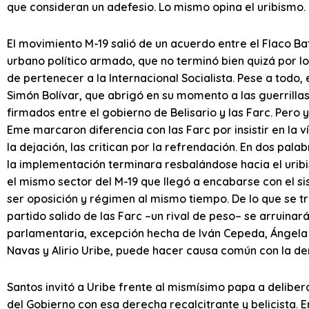
que consideran un adefesio. Lo mismo opina el uribismo.
El movimiento M-19 salió de un acuerdo entre el Flaco 
urbano político armado, que no terminó bien quizá por los
de pertenecer a la Internacional Socialista. Pese a todo,
Simón Bolívar, que abrigó en su momento a las guerrilla
firmados entre el gobierno de Belisario y las Farc. Pero
Eme marcaron diferencia con las Farc por insistir en la
la dejación, las critican por la refrendación. En dos pala
la implementación terminara resbalándose hacia el uribis
el mismo sector del M-19 que llegó a encabarse con el 
ser oposición y régimen al mismo tiempo. De lo que se tr
partido salido de las Farc –un rival de peso– se arruin
parlamentaria, excepción hecha de lván Cepeda, Ángela Ma
Navas y Alirio Uribe, puede hacer causa común con la de
Santos invitó a Uribe frente al mismísimo papa a delibe
del Gobierno con esa derecha recalcitrante y belicista. E