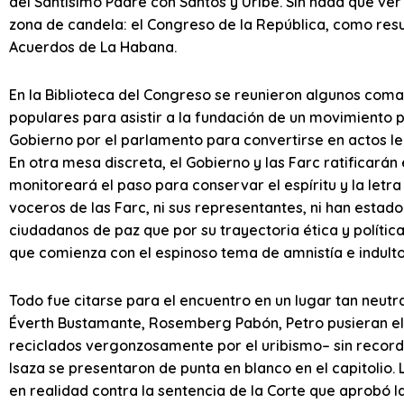
del Santísimo Padre con Santos y Uribe. Sin nada que ver
zona de candela: el Congreso de la República, como res
Acuerdos de La Habana.
En la Biblioteca del Congreso se reunieron algunos coma
populares para asistir a la fundación de un movimiento polí
Gobierno por el parlamento para convertirse en actos le
En otra mesa discreta, el Gobierno y las Farc ratificará
monitoreará el paso para conservar el espíritu y la let
voceros de las Farc, ni sus representantes, ni han estad
ciudadanos de paz que por su trayectoria ética y política
que comienza con el espinoso tema de amnistía e indulto
Todo fue citarse para el encuentro en un lugar tan neutr
Éverth Bustamante, Rosemberg Pabón, Petro pusieran el g
reciclados vergonzosamente por el uribismo– sin record
Isaza se presentaron de punta en blanco en el capitolio
en realidad contra la sentencia de la Corte que aprobó la