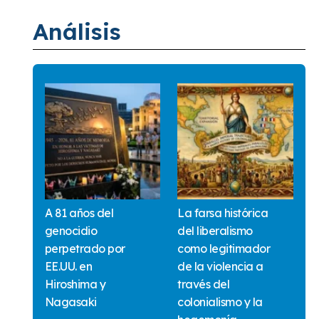
Análisis
A 81 años del
La farsa histórica
genocidio
del liberalismo
perpetrado por
como legitimador
EE.UU. en
de la violencia a
Hiroshima y
través del
Nagasaki
colonialismo y la