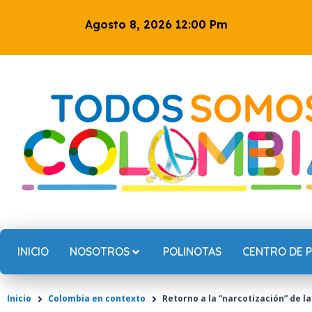
Ir
Agosto 8, 2026 12:00 Pm
al
contenido
INICIO
NOSOTROS
POLINOTAS
CENTRO DE 
Inicio
Colombia en contexto
Retorno a la “narcotización” de l