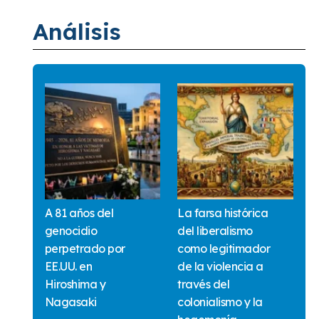
Análisis
A 81 años del
La farsa histórica
genocidio
del liberalismo
perpetrado por
como legitimador
EE.UU. en
de la violencia a
Hiroshima y
través del
Nagasaki
colonialismo y la