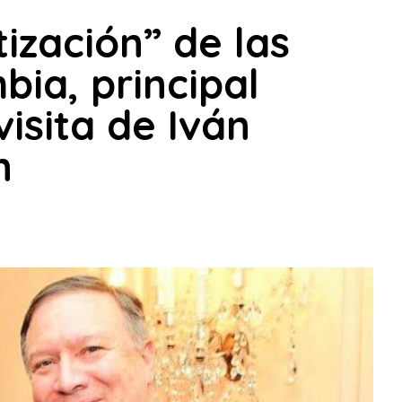
ización” de las
bia, principal
isita de Iván
n