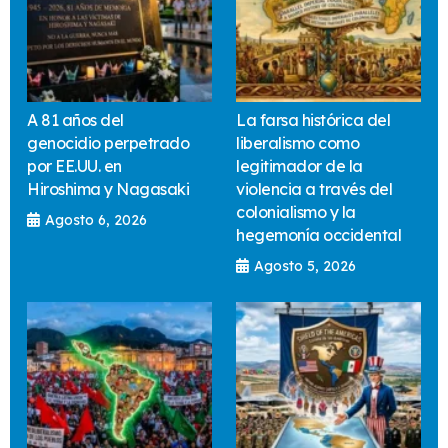
A 81 años del
La farsa histórica del
genocidio perpetrado
liberalismo como
por EE.UU. en
legitimador de la
Hiroshima y Nagasaki
violencia a través del
colonialismo y la
Agosto 6, 2026
hegemonía occidental
Agosto 5, 2026