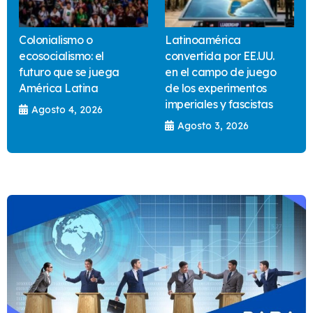
Colonialismo o
Latinoamérica
ecosocialismo: el
convertida por EE.UU.
futuro que se juega
en el campo de juego
América Latina
de los experimentos
imperiales y fascistas
Agosto 4, 2026
Agosto 3, 2026