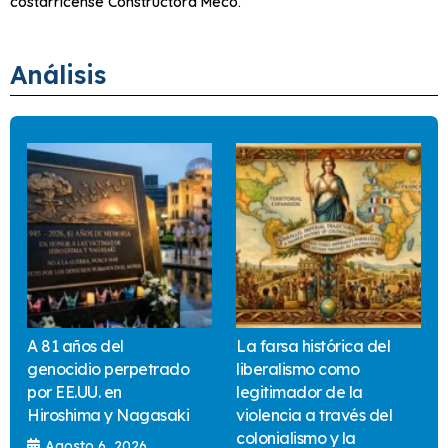
costarricense Constructora Meco.
Análisis
A 81 años del
La farsa histórica del
genocidio perpetrado
liberalismo como
por EE.UU. en
legitimador de la
Hiroshima y Nagasaki
violencia a través del
colonialismo y la
Agosto 6, 2026