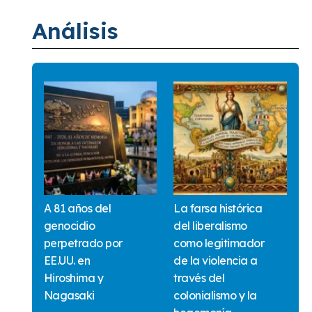
Análisis
A 81 años del
La farsa histórica
genocidio
del liberalismo
perpetrado por
como legitimador
EE.UU. en
de la violencia a
Hiroshima y
través del
Nagasaki
colonialismo y la