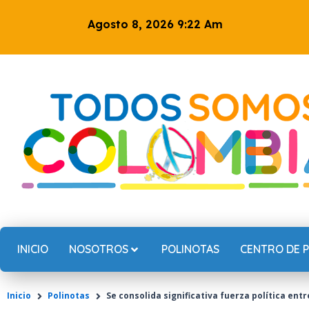
Ir
Agosto 8, 2026 9:22 Am
al
contenido
INICIO
NOSOTROS
POLINOTAS
CENTRO DE 
Inicio
Polinotas
Se consolida significativa fuerza política ent