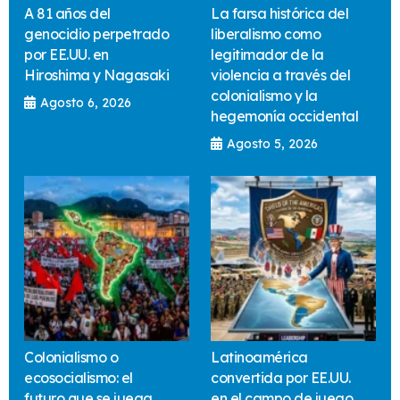
A 81 años del
La farsa histórica del
genocidio perpetrado
liberalismo como
por EE.UU. en
legitimador de la
Hiroshima y Nagasaki
violencia a través del
colonialismo y la
Agosto 6, 2026
hegemonía occidental
Agosto 5, 2026
Colonialismo o
Latinoamérica
ecosocialismo: el
convertida por EE.UU.
futuro que se juega
en el campo de juego