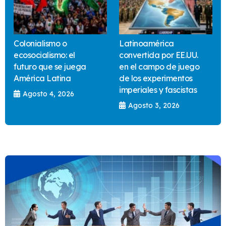
Colonialismo o
Latinoamérica
ecosocialismo: el
convertida por EE.UU.
futuro que se juega
en el campo de juego
América Latina
de los experimentos
imperiales y fascistas
Agosto 4, 2026
Agosto 3, 2026