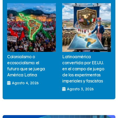
Colonialismo o
Latinoamérica
ecosocialismo: el
convertida por EE.UU.
futuro que se juega
en el campo de juego
América Latina
de los experimentos
imperiales y fascistas
Agosto 4, 2026
Agosto 3, 2026