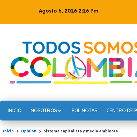
Ir
Agosto 6, 2026 2:26 Pm
al
contenido
INICIO
NOSOTROS
POLINOTAS
CENTRO DE 
Inicio
Opinión
Sistema capitalista y medio ambiente