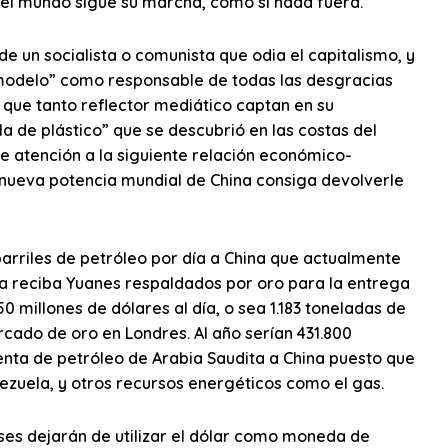
 y el mundo sigue su marcha, como si nada fuera.
e un socialista o comunista que odia el capitalismo, y
e modelo” como responsable de todas las desgracias
que tanto reflector mediático captan en su
a de plástico” que se descubrió en las costas del
e atención a la siguiente relación económico-
 nueva potencia mundial de China consiga devolverle
rriles de petróleo por día a China que actualmente
ta reciba Yuanes respaldados por oro para la entrega
0 millones de dólares al día, o sea 1.183 toneladas de
rcado de oro en Londres. Al año serían 431.800
venta de petróleo de Arabia Saudita a China puesto que
nezuela, y otros recursos energéticos como el gas.
íses dejarán de utilizar el dólar como moneda de