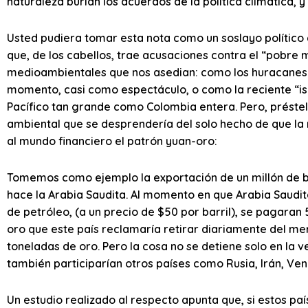
naturaleza burlan los acuerdos de la política climática,
Usted pudiera tomar esta nota como un soslayo político d
que, de los cabellos, trae acusaciones contra el “pobr
medioambientales que nos asedian: como los huracanes 
momento, casi como espectáculo, o como la reciente “isl
Pacífico tan grande como Colombia entera. Pero, préstel
ambiental que se desprendería del solo hecho de que la
al mundo financiero el patrón yuan-oro:
Tomemos como ejemplo la exportación de un millón de ba
hace la Arabia Saudita. Al momento en que Arabia Saudi
de petróleo, (a un precio de $50 por barril), se pagaran 5
oro que este país reclamaría retirar diariamente del me
toneladas de oro. Pero la cosa no se detiene solo en la 
también participarían otros países como Rusia, Irán, Ve
Un estudio realizado al respecto apunta que, si estos pa