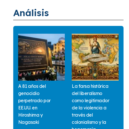
Análisis
A 81 años del
La farsa histórica
genocidio
del liberalismo
perpetrado por
como legitimador
EE.UU. en
de la violencia a
Hiroshima y
través del
Nagasaki
colonialismo y la