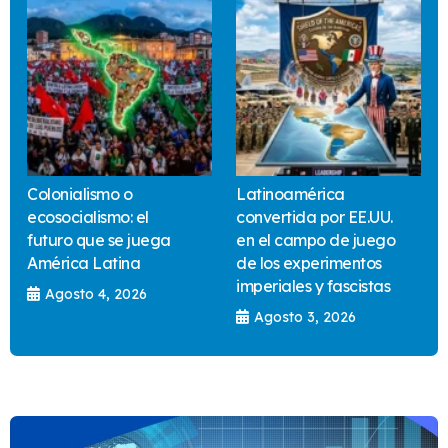
Colonialismo o
Latinoamérica
ecosocialismo: el
convertida por EE.UU.
futuro que se juega
en el campo de juego
América Latina
de los experimentos
imperiales y fascistas
Agosto 4, 2026
Agosto 3, 2026