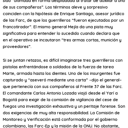
sido “ultimada en forma despiadada al tratar de auxiliar a uno
de sus compañeros”. Los términos aleve y sorpresivo
coinciden con la hipótesis de Enrique Santiago, asesor jurídico
de las Farc, de que los guerrilleros “fueron ejecutados por un
francotirador”. El mismo general Mejía da una pista muy
significativa para entender lo sucedido cuando declara que
en el operativo se incautaron “tres armas cortas, munición y
proveedores”.
Si se juntan retazos, es difícil imaginarse tres guerrilleros con
pistolas enfrentándose a soldados de la fuerza de tarea
Marte, armada hasta los dientes. Uno de los insurgentes fue
capturado y “aseveró mediante una carta” –dijo el general–
que pertenecía con sus compañeros al Frente 37 de las Farc.
El comandante Carlos Antonio Lozada viajó desde el Yarí a
Bogotá para exigir de la comisión de vigilancia del cese de
fuegos una investigación exhaustiva y un peritaje forense. Son
dos exigencias de muy alta responsabilidad. La Comisión de
Monitoreo y Verificación está conformada por el gobierno
colombiano, las Farc-Ep y la misión de la ONU. No obstante,