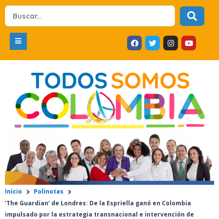
Ir
Search
al
...
contenido
F
T
I
Y
a
w
n
o
c
i
s
u
e
t
t
t
b
t
a
u
o
e
g
b
o
r
r
e
k
a
m
Inicio
Polinotas
‘The Guardian’ de Londres: De la Espriella ganó en Colombia
impulsado por la estrategia transnacional e intervención de