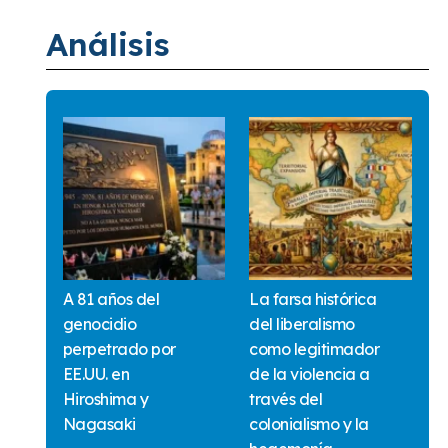
Análisis
A 81 años del
La farsa histórica
genocidio
del liberalismo
perpetrado por
como legitimador
EE.UU. en
de la violencia a
Hiroshima y
través del
Nagasaki
colonialismo y la