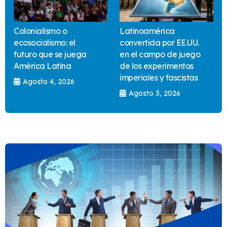
Colonialismo o
Latinoamérica
ecosocialismo: el
convertida por EE.UU.
futuro que se juega
en el campo de juego
América Latina
de los experimentos
imperiales y fascistas
Agosto 4, 2026
Agosto 3, 2026