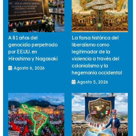
A 81 años del
La farsa histórica del
genocidio perpetrado
liberalismo como
por EE.UU. en
legitimador de la
Hiroshima y Nagasaki
violencia a través del
colonialismo y la
Agosto 6, 2026
hegemonía occidental
Agosto 5, 2026