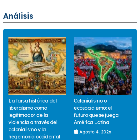
Análisis
La farsa histórica del
Colonialismo o
liberalismo como
ecosocialismo: el
legitimador de la
futuro que se juega
violencia a través del
América Latina
colonialismo y la
Agosto 4, 2026
hegemonía occidental