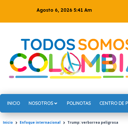
Ir
Agosto 6, 2026 5:41 Am
al
contenido
INICIO
NOSOTROS
POLINOTAS
CENTRO DE 
Inicio
Enfoque internacional
Trump: verborrea peligrosa