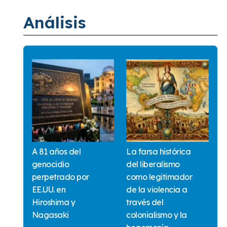
Análisis
A 81 años del
La farsa histórica
genocidio
del liberalismo
perpetrado por
como legitimador
EE.UU. en
de la violencia a
Hiroshima y
través del
Nagasaki
colonialismo y la