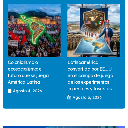
Colonialismo o
Latinoamérica
ecosocialismo: el
convertida por EE.UU.
futuro que se juega
en el campo de juego
América Latina
de los experimentos
imperiales y fascistas
Agosto 4, 2026
Agosto 3, 2026