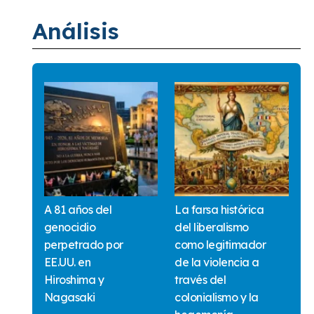
Análisis
A 81 años del
La farsa histórica
genocidio
del liberalismo
perpetrado por
como legitimador
EE.UU. en
de la violencia a
Hiroshima y
través del
Nagasaki
colonialismo y la