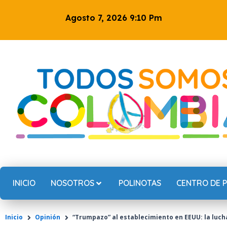
Ir
Agosto 7, 2026 9:10 Pm
al
contenido
INICIO
NOSOTROS
POLINOTAS
CENTRO DE 
Inicio
Opinión
“Trumpazo” al establecimiento en EEUU: la luch