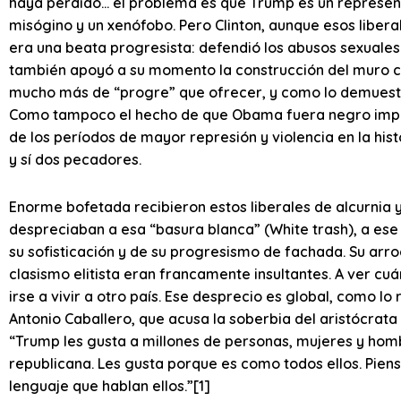
haya perdido… el problema es que Trump es un represent
misógino y un xenófobo. Pero Clinton, aunque esos liberal
era una beata progresista: defendió los abusos sexuales 
también apoyó a su momento la construcción del muro co
mucho más de “progre” que ofrecer, y como lo demuest
Como tampoco el hecho de que Obama fuera negro impi
de los períodos de mayor represión y violencia en la his
y sí dos pecadores.
Enorme bofetada recibieron estos liberales de alcurnia y
despreciaban a esa “basura blanca” (White trash), a ese 
su sofisticación y de su progresismo de fachada. Su arrog
clasismo elitista eran francamente insultantes. A ver c
irse a vivir a otro país. Ese desprecio es global, como l
Antonio Caballero, que acusa la soberbia del aristócrata 
“Trump les gusta a millones de personas, mujeres y homb
republicana. Les gusta porque es como todos ellos. Pien
lenguaje que hablan ellos.”[1]