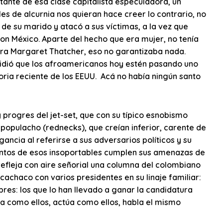
ante de esa clase capitalista especuladora, un
es de alcurnia nos quieran hace creer lo contrario, no
de su marido y atacó a sus víctimas, a la vez que
n México. Aparte del hecho que era mujer, no tenía
ra Margaret Thatcher, eso no garantizaba nada.
dió que los afroamericanos hoy estén pasando uno
toria reciente de los EEUU. Acá no había ningún santo
 progres del jet-set, que con su típico esnobismo
populacho (rednecks), que creían inferior, carente de
ancia al referirse a sus adversarios políticos y su
uántos de esos insoportables cumplen sus amenazas de
o refleja con aire señorial una columna del colombiano
cachaco con varios presidentes en su linaje familiar:
res: los que lo han llevado a ganar la candidatura
sa como ellos, actúa como ellos, habla el mismo