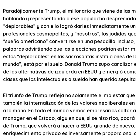
Paradójicamente Trump, el millonario que viene de las 
hablando y representando a ese populacho despreciado por
“deplorables” y con ello logró darles inmediatamente un s
profesionales cosmopolitas, y “nosotros”, los jodidos q
“sueño americano” convertirse en una pesadilla. Incluso,
palabras advirtiendo que las elecciones podrían estar 
estos “deplorables” en las sacrosantas instituciones d
mundo”, está por el suelo. Donald Trump supo canalizar e
de las alternativas de izquierda en EEUU y emergió com
clases que los intelectuales a sueldo han querido sepult
El triunfo de Trump refleja no solamente el malestar qu
también la internalización de los valores neoliberales en
a la mano. En todo el mundo vemos empresarios saltar a l
manager en el Estado, alguien que, si se hizo rico, podr
de Trump, que volverá a hacer a EEUU grande de nuevo. 
enriquecimiento privado es inversamente proporcional a l