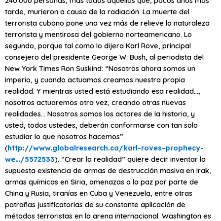
240.000 personas, más todos aquellos que, pocos años más
tarde, murieron a causa de la radiación. La muerte del
terrorista cubano pone una vez más de relieve la naturaleza
terrorista y mentirosa del gobierno norteamericano. Lo
segundo, porque tal como lo dijera Karl Rove, principal
consejero del presidente George W. Bush, al periodista del
New York Times Ron Suskind: “Nosotros ahora somos un
imperio, y cuando actuamos creamos nuestra propia
realidad. Y mientras usted está estudiando esa realidad…,
nosotros actuaremos otra vez, creando otras nuevas
realidades… Nosotros somos los actores de la historia, y
usted, todos ustedes, deberán conformarse con tan solo
estudiar lo que nosotros hacemos”.
(
http://www.globalresearch.ca/karl-roves-prophecy-
we…/5572533
). “Crear la realidad” quiere decir inventar la
supuesta existencia de armas de destrucción masiva en Irak,
armas químicas en Siria, amenazas a la paz por parte de
China y Rusia, tiranías en Cuba y Venezuela, entre otras
patrañas justificatorias de su constante aplicación de
métodos terroristas en la arena internacional. Washington es