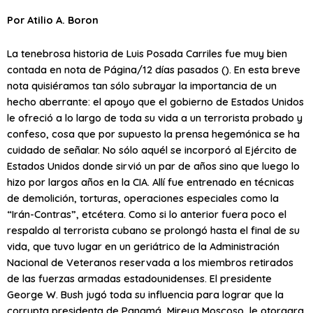
Por Atilio A. Boron
La tenebrosa historia de Luis Posada Carriles fue muy bien
contada en nota de Página/12 días pasados (). En esta breve
nota quisiéramos tan sólo subrayar la importancia de un
hecho aberrante: el apoyo que el gobierno de Estados Unidos
le ofreció a lo largo de toda su vida a un terrorista probado y
confeso, cosa que por supuesto la prensa hegemónica se ha
cuidado de señalar. No sólo aquél se incorporó al Ejército de
Estados Unidos donde sirvió un par de años sino que luego lo
hizo por largos años en la CIA. Allí fue entrenado en técnicas
de demolición, torturas, operaciones especiales como la
“Irán-Contras”, etcétera. Como si lo anterior fuera poco el
respaldo al terrorista cubano se prolongó hasta el final de su
vida, que tuvo lugar en un geriátrico de la Administración
Nacional de Veteranos reservada a los miembros retirados
de las fuerzas armadas estadounidenses. El presidente
George W. Bush jugó toda su influencia para lograr que la
corrupta presidenta de Panamá, Mireya Moscoso, le otorgara