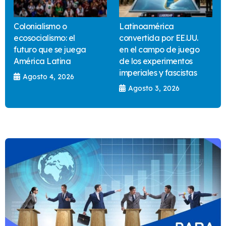
Colonialismo o
Latinoamérica
ecosocialismo: el
convertida por EE.UU.
futuro que se juega
en el campo de juego
América Latina
de los experimentos
imperiales y fascistas
Agosto 4, 2026
Agosto 3, 2026