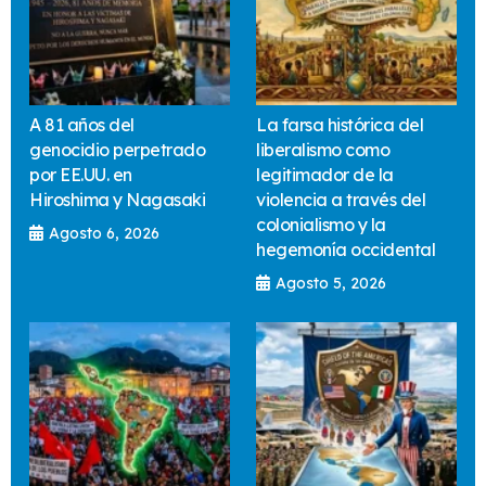
A 81 años del
La farsa histórica del
genocidio perpetrado
liberalismo como
por EE.UU. en
legitimador de la
Hiroshima y Nagasaki
violencia a través del
colonialismo y la
Agosto 6, 2026
hegemonía occidental
Agosto 5, 2026