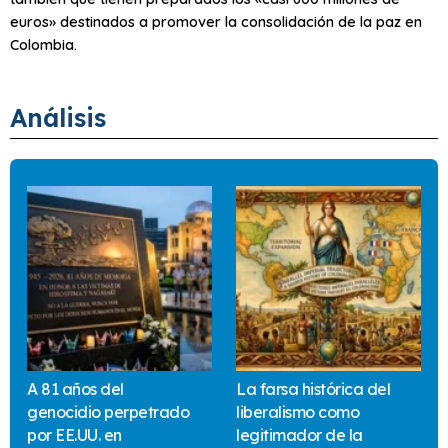
euros» destinados a promover la consolidación de la paz en
Colombia.
Análisis
A 81 años del
La farsa histórica del
genocidio perpetrado
liberalismo como
por EE.UU. en
legitimador de la