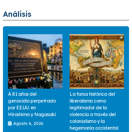
Análisis
A 81 años del
La farsa histórica del
genocidio perpetrado
liberalismo como
por EE.UU. en
legitimador de la
Hiroshima y Nagasaki
violencia a través del
colonialismo y la
Agosto 6, 2026
hegemonía occidental