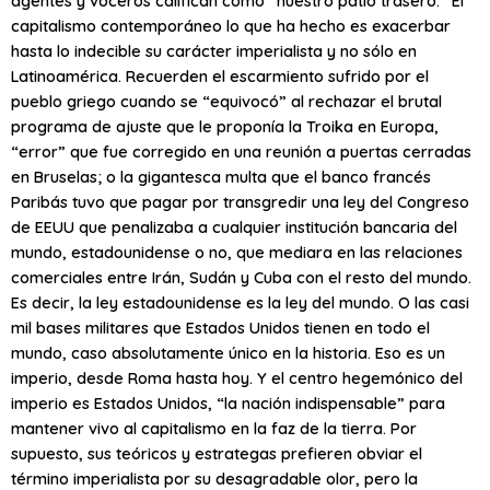
agentes y voceros califican como “nuestro patio trasero.” El
capitalismo contemporáneo lo que ha hecho es exacerbar
hasta lo indecible su carácter imperialista y no sólo en
Latinoamérica. Recuerden el escarmiento sufrido por el
pueblo griego cuando se “equivocó” al rechazar el brutal
programa de ajuste que le proponía la Troika en Europa,
“error” que fue corregido en una reunión a puertas cerradas
en Bruselas; o la gigantesca multa que el banco francés
Paribás tuvo que pagar por transgredir una ley del Congreso
de EEUU que penalizaba a cualquier institución bancaria del
mundo, estadounidense o no, que mediara en las relaciones
comerciales entre Irán, Sudán y Cuba con el resto del mundo.
Es decir, la ley estadounidense es la ley del mundo. O las casi
mil bases militares que Estados Unidos tienen en todo el
mundo, caso absolutamente único en la historia. Eso es un
imperio, desde Roma hasta hoy. Y el centro hegemónico del
imperio es Estados Unidos, “la nación indispensable” para
mantener vivo al capitalismo en la faz de la tierra. Por
supuesto, sus teóricos y estrategas prefieren obviar el
término imperialista por su desagradable olor, pero la