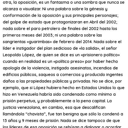
otra, la oposición, es un fantasma o una sombra que nunca se
alcanza a visualizar. Ni una palabra sobre la génesis y
conformación de la oposición y sus principales personajes;
del golpe de estado que protagonizaran en Abril del 2002;
nada sobre el paro petrolero de finales del 2002 hasta los
primeros meses del 2003; ni una palabra sobre las
sangrientas «guarimbas» de febrero del 2014. Nada sobre el
líder e instigador del plan sedicioso de «la salida», el señor
Leopoldo López, de quien se dice es un «prisionero político»
cuando en realidad es un «político preso» por haber hecho
apología de la violencia, instigado asesinatos, incendios de
edificios públicos, saqueos a comercios y producido ingentes
daños a las propiedades públicas y privadas. No se dice, por
ejemplo, que si López hubiera hecho en Estados Unidos lo que
hizo en Venezuela habría sido condenado como mínimo a
prisión perpetua, y probablemente a la pena capital. La
justicia venezolana, en cambio, esa que descalifican
llamándola “chavista”, fue tan benigna que sólo lo condenó a
13 años y 9 meses de prisión. Nada se dice tampoco de que
los líderes de esa oposición se rehúsan a dialogar o acordar