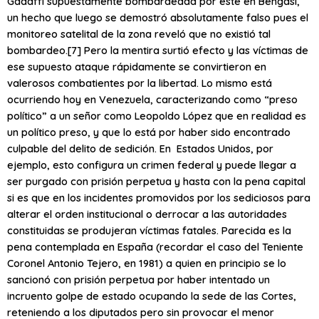
Gadaffi supuestamente bombardeada por este en Bengasi,
un hecho que luego se demostró absolutamente falso pues el
monitoreo satelital de la zona reveló que no existió tal
bombardeo.
[7] Pero la mentira surtió efecto y las víctimas de
ese supuesto ataque rápidamente se convirtieron en
valerosos combatientes por la libertad. Lo mismo está
ocurriendo hoy en Venezuela, caracterizando como “preso
político” a un señor como Leopoldo López que en realidad es
un político preso, y que lo está por haber sido encontrado
culpable del delito de sedición. En Estados Unidos, por
ejemplo, esto configura un crimen federal y puede llegar a
ser purgado con prisión perpetua y hasta con la pena capital
si es que en los incidentes promovidos por los sediciosos para
alterar el orden institucional o derrocar a las autoridades
constituidas se produjeran víctimas fatales. Parecida es la
pena contemplada en España (recordar el caso del Teniente
Coronel Antonio Tejero, en 1981) a quien en principio se lo
sancionó con prisión perpetua por haber intentado un
incruento golpe de estado ocupando la sede de las Cortes,
reteniendo a los diputados pero sin provocar el menor