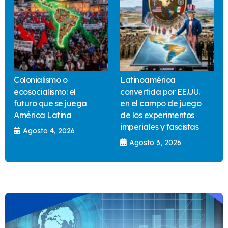
Colonialismo o
Latinoamérica
ecosocialismo: el
convertida por EE.UU.
futuro que se juega
en el campo de juego
América Latina
de los experimentos
imperiales y fascistas
Agosto 4, 2026
Agosto 3, 2026