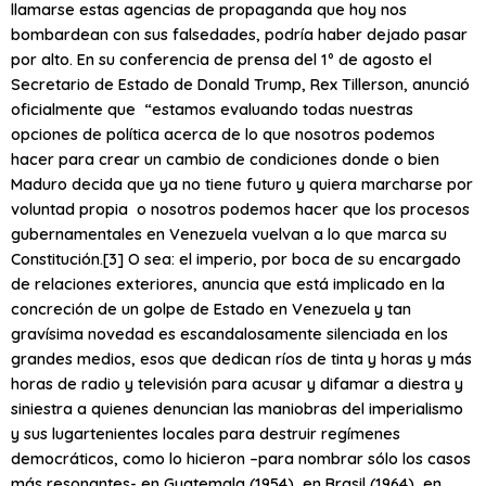
llamarse estas agencias de propaganda que hoy nos
bombardean con sus falsedades, podría haber dejado pasar
por alto. En su conferencia de prensa del 1º de agosto el
Secretario de Estado de Donald Trump, Rex Tillerson, anunció
oficialmente que “estamos evaluando todas nuestras
opciones de política acerca de lo que nosotros podemos
hacer para crear un cambio de condiciones donde o bien
Maduro decida que ya no tiene futuro y quiera marcharse por
voluntad propia o nosotros podemos hacer que los procesos
gubernamentales en Venezuela vuelvan a lo que marca su
Constitución.
[3] O sea: el imperio, por boca de su encargado
de relaciones exteriores, anuncia que está implicado en la
concreción de un golpe de Estado en Venezuela y tan
gravísima novedad es escandalosamente silenciada en los
grandes medios, esos que dedican ríos de tinta y horas y más
horas de radio y televisión para acusar y difamar a diestra y
siniestra a quienes denuncian las maniobras del imperialismo
y sus lugartenientes locales para destruir regímenes
democráticos, como lo hicieron –para nombrar sólo los casos
más resonantes- en Guatemala (1954), en Brasil (1964), en