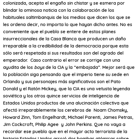
colonizada, acepta el engaño sin chistar y se esmera por
blindar la ominosa noticia con la colaboración de los
habituales saltimbanquis de los medios que dicen los que se
les ordena decir, no importa lo que hayan dicho antes. No es
conveniente que el pueblo se entere de estos planes
insurreccionales de la Casa Blanca que producen un daño
irreparable a la credibilidad de la democracia porque esta
sólo será respetada si sus resultados son del agrado del
emperador. Caso contrario el error se corrige con una
ayudita de los
boys
de la CIA y la “embajada”. Mejor será que
la población siga pensando que el imperio tiene su sede en
Orlando y sus personajes más significativos son el Pato
Donald y el Ratón Mickey, que la CIA es una vetusta leyenda
soviética y los otros quince servicios de inteligencia de
Estados Unidos productos de una alucinación colectiva que
afectó irreparablemente los cerebros de Noam Chomsky,
Howard Zinn, Tom Engelhardt, Michael Parenti, James Petras,
Jim Cockcroft, Philip Agee y John Perkins. Que no vaya a
recordar ese pueblo que en el mayor acto terrorista de la
historia Estados Unidos arrojó dos bombas atómicas sobre