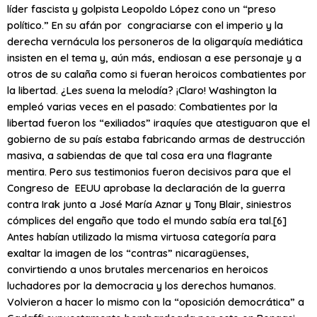
líder fascista y golpista Leopoldo López cono un “preso
político.” En su afán por congraciarse con el imperio y la
derecha vernácula los personeros de la oligarquía mediática
insisten en el tema y, aún más, endiosan a ese personaje y a
otros de su calaña como si fueran heroicos combatientes por
la libertad. ¿Les suena la melodía? ¡Claro! Washington la
empleó varias veces en el pasado: Combatientes por la
libertad fueron los “exiliados” iraquíes que atestiguaron que el
gobierno de su país estaba fabricando armas de destrucción
masiva, a sabiendas de que tal cosa era una flagrante
mentira. Pero sus testimonios fueron decisivos para que el
Congreso de EEUU aprobase la declaración de la guerra
contra Irak junto a José María Aznar y Tony Blair, siniestros
cómplices del engaño que todo el mundo sabía era tal.
[6]
Antes habían utilizado la misma virtuosa categoría para
exaltar la imagen de los “contras” nicaragüenses,
convirtiendo a unos brutales mercenarios en heroicos
luchadores por la democracia y los derechos humanos.
Volvieron a hacer lo mismo con la “oposición democrática” a