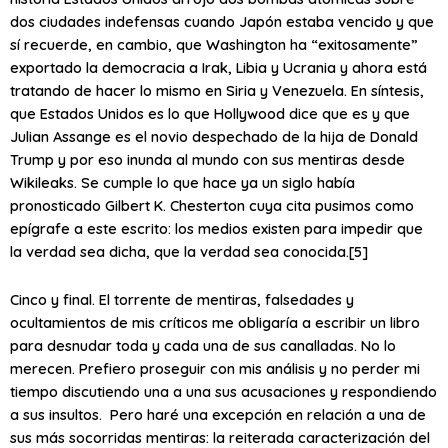
dos ciudades indefensas cuando Japón estaba vencido y que
sí recuerde, en cambio, que Washington ha “exitosamente”
exportado la democracia a Irak, Libia y Ucrania y ahora está
tratando de hacer lo mismo en Siria y Venezuela. En síntesis,
que Estados Unidos es lo que Hollywood dice que es y que
Julian Assange es el novio despechado de la hija de Donald
Trump y por eso inunda al mundo con sus mentiras desde
Wikileaks. Se cumple lo que hace ya un siglo había
pronosticado Gilbert K. Chesterton cuya cita pusimos como
epígrafe a este escrito: los medios existen para impedir que
la verdad sea dicha, que la verdad sea conocida.
[5]
Cinco y final. El torrente de mentiras, falsedades y
ocultamientos de mis críticos me obligaría a escribir un libro
para desnudar toda y cada una de sus canalladas. No lo
merecen. Prefiero proseguir con mis análisis y no perder mi
tiempo discutiendo una a una sus acusaciones y respondiendo
a sus insultos. Pero haré una excepción en relación a una de
sus más socorridas mentiras: la reiterada caracterización del