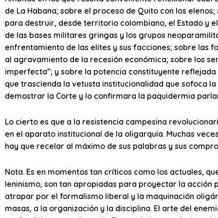
de La Habana; sobre el proceso de Quito con los elenos;
para destruir, desde territorio colombiano, el Estado y e
de las bases militares gringas y los grupos neoparamilita
enfrentamiento de las elites y sus facciones; sobre las
al agravamiento de la recesión económica; sobre los se
imperfecta”; y sobre la potencia constituyente reflejad
que trascienda la vetusta institucionalidad que sofoca l
demostrar la Corte y lo confirmara la paquidermia parl
Lo cierto es que a la resistencia campesina revolucionar
en el aparato institucional de la oligarquía. Muchas vec
hay que recelar al máximo de sus palabras y sus comprom
Nota. Es en momentos tan críticos como los actuales, q
leninismo, son tan apropiadas para proyectar la acción po
atrapar por el formalismo liberal y la maquinación oligár
masas, a la organización y la disciplina. El arte del enem