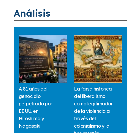
Análisis
A 81 años del
La farsa histórica
genocidio
del liberalismo
perpetrado por
como legitimador
EE.UU. en
de la violencia a
Hiroshima y
través del
Nagasaki
colonialismo y la