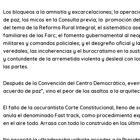
Los bloqueos a la amnistía y excarcelaciones; la operació
de paz; los micos en la Consulta previa; la promoción d
del tema de la Reforma Rural Integral; el sistemático as
familiares de las Farc; el fomento gubernamental al ne
militares y comandos policiales; y el desgreño oficial y 
veredales; las incoherencias y el burocratismo en la susti
y contundente de la arremetida violenta y desleal con lo
las partes.
Después de la Convención del Centro Democrático, evento
acuerdo de paz”, vino el peor de los asaltos a la arquitec
El fallo de la oscurantista Corte Constitucional, lleno de
anula el denominado Fast track, como procedimiento exp
en el aire todo. Arrasa con todo lo construido en los últi
No necesitó la ultraderecha uribista acceder a la Presid