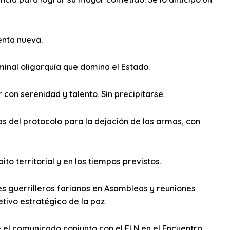
enta nueva.
iminal oligarquía que domina el Estado.
on serenidad y talento. Sin precipitarse.
ías del protocolo para la dejación de las armas, con
o territorial y en los tiempos previstos.
s guerrilleros farianos en Asambleas y reuniones
tivo estratégico de la paz.
e el comunicado conjunto con el ELN en el Encuentro