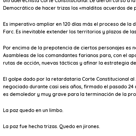
ultraderechista Corte Constitucional. Le dieron curso a l
Democrático de hacer trizas los «malditos acuerdos de 
Es imperativo ampliar en 120 días más el proceso de la 
Farc. Es inevitable extender los territorios y plazos de l
Por encima de la prepotencia de ciertos personajes es n
Asambleas de los comandantes farianos para, con el apo
rutas de acción, nuevas tácticas y afinar la estrategia d
El golpe dado por la retardataria Corte Constitucional a
negociado durante casi seis años, firmado el pasado 24 
es demoledor y muy grave para la terminación de la prol
La paz quedo en un limbo.
La paz fue hecha trizas. Quedo en jirones.