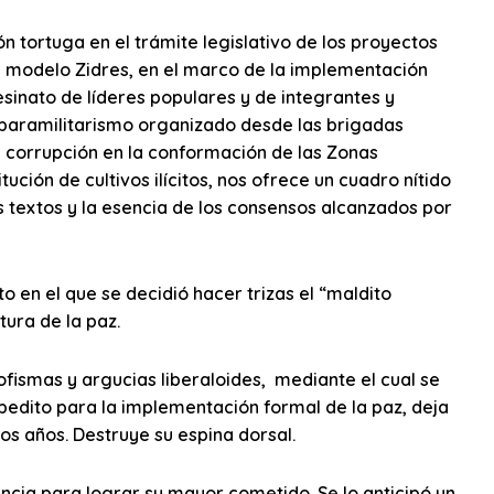
n tortuga en el trámite legislativo de los proyectos
el modelo Zidres, en el marco de la implementación
esinato de líderes populares y de integrantes y
oparamilitarismo organizado desde las brigadas
la corrupción en la conformación de las Zonas
tución de cultivos ilícitos, nos ofrece un cuadro nítido
s textos y la esencia de los consensos alcanzados por
 en el que se decidió hacer trizas el “maldito
tura de la paz.
 sofismas y argucias liberaloides, mediante el cual se
edito para la implementación formal de la paz, deja
mos años. Destruye su espina dorsal.
encia para lograr su mayor cometido. Se lo anticipó un