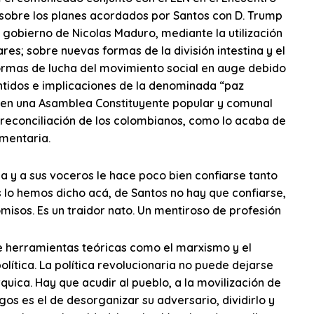
 sobre los planes acordados por Santos con D. Trump
l gobierno de Nicolas Maduro, mediante la utilización
res; sobre nuevas formas de la división intestina y el
 formas de lucha del movimiento social en auge debido
ntidos e implicaciones de la denominada “paz
a en una Asamblea Constituyente popular y comunal
a reconciliación de los colombianos, como lo acaba de
amentaria.
ia y a sus voceros le hace poco bien confiarse tanto
es lo hemos dicho acá, de Santos no hay que confiarse,
isos. Es un traidor nato. Un mentiroso de profesión
ue herramientas teóricas como el marxismo y el
lítica. La política revolucionaria no puede dejarse
quica. Hay que acudir al pueblo, a la movilización de
igos es el de desorganizar su adversario, dividirlo y