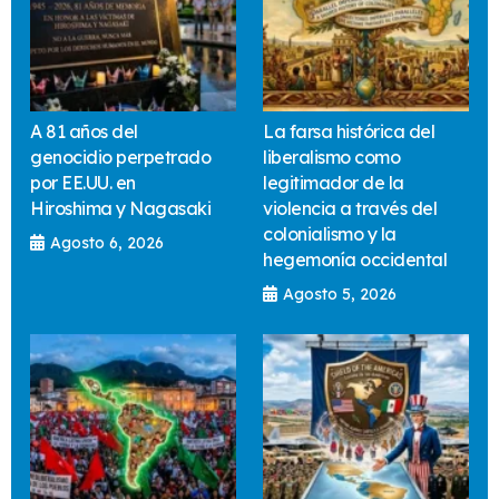
A 81 años del
La farsa histórica del
genocidio perpetrado
liberalismo como
por EE.UU. en
legitimador de la
Hiroshima y Nagasaki
violencia a través del
colonialismo y la
Agosto 6, 2026
hegemonía occidental
Agosto 5, 2026