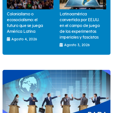
Colonialismo o
Latinoamérica
ecosocialismo: el
convertida por EE.UU.
futuro que se juega
en el campo de juego
América Latina
de los experimentos
imperiales y fascistas
Agosto 4, 2026
Agosto 3, 2026