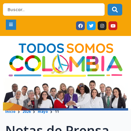
Ir
Search
al
...
contenido
F
T
I
Y
a
w
n
o
c
i
s
u
e
t
t
t
b
t
a
u
o
e
g
b
o
r
r
e
k
a
m
Inicio
2026
mayo
11
Notas de Prensa