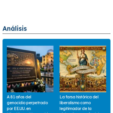
Análisis
A 81 años del
La farsa histórica del
genocidio perpetrado
liberalismo como
por EE.UU. en
legitimador de la