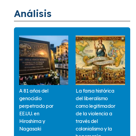
Análisis
A 81 años del
La farsa histórica
genocidio
del liberalismo
perpetrado por
como legitimador
EE.UU. en
de la violencia a
Hiroshima y
través del
Nagasaki
colonialismo y la