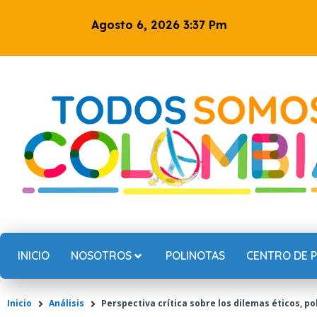
Ir
Agosto 6, 2026 3:37 Pm
al
contenido
INICIO
NOSOTROS
POLINOTAS
CENTRO DE 
Inicio
Análisis
Perspectiva crítica sobre los dilemas éticos, p