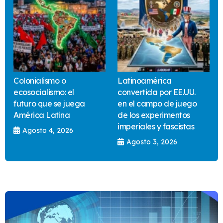
Colonialismo o
Latinoamérica
ecosocialismo: el
convertida por EE.UU.
futuro que se juega
en el campo de juego
América Latina
de los experimentos
imperiales y fascistas
Agosto 4, 2026
Agosto 3, 2026