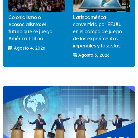
Colonialismo o
Latinoamérica
ecosocialismo: el
convertida por EE.UU.
futuro que se juega
en el campo de juego
América Latina
de los experimentos
imperiales y fascistas
Agosto 4, 2026
Agosto 3, 2026