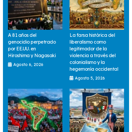
A 81 años del
La farsa histórica del
genocidio perpetrado
liberalismo como
por EE.UU. en
legitimador de la
Hiroshima y Nagasaki
violencia a través del
colonialismo y la
Agosto 6, 2026
hegemonía occidental
Agosto 5, 2026